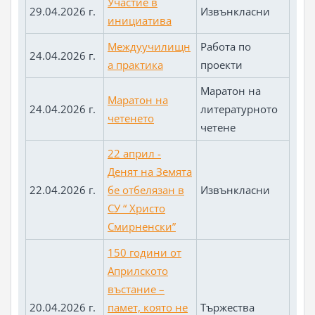
Участие в
29.04.2026 г.
Извънкласни
инициатива
Междуучилищн
Работа по
24.04.2026 г.
а практика
проекти
Маратон на
Маратон на
24.04.2026 г.
литературното
четенето
четене
22 април -
Денят на Земята
22.04.2026 г.
бе отбелязан в
Извънкласни
СУ “ Христо
Смирненски”
150 години от
Априлското
въстание –
20.04.2026 г.
памет, която не
Тържества