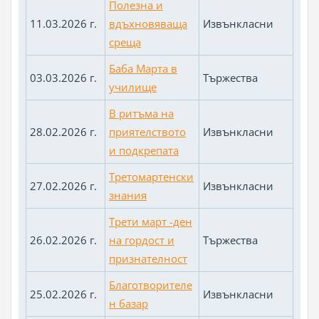
Полезна и
11.03.2026 г.
вдъхновяваща
Извънкласни
среща
Баба Марта в
03.03.2026 г.
Тържества
училище
В ритъма на
28.02.2026 г.
приятелството
Извънкласни
и подкрепата
Третомартенски
27.02.2026 г.
Извънкласни
знания
Трети март -ден
26.02.2026 г.
на гордост и
Тържества
признателност
Благотворителе
25.02.2026 г.
Извънкласни
н базар