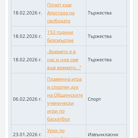
Почит към
18.02.2026 г.
Апостола на
Тържества
свободата
153 години
18.02.2026 г.
Тържества
безсмъртие
„Времето е в
18.02.2026 г.
нас и ние сме
Тържества
във времето…“
Пламенна игра
и спортен дух
на Общинските
06.02.2026 г.
Спорт
ученически
игри по
баскетбол
Урок по
23.01.2026 г.
Извънкласни