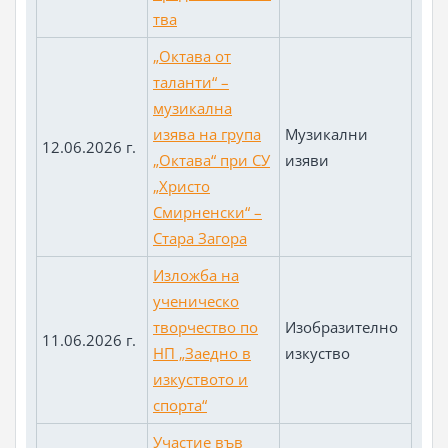
тва
„Октава от
таланти“ –
музикална
изява на група
Музикални
12.06.2026 г.
„Октава“ при СУ
изяви
„Христо
Смирненски“ –
Стара Загорa
Изложба на
ученическо
творчество по
Изобразително
11.06.2026 г.
НП „Заедно в
изкуство
изкуството и
спорта“
Участие във