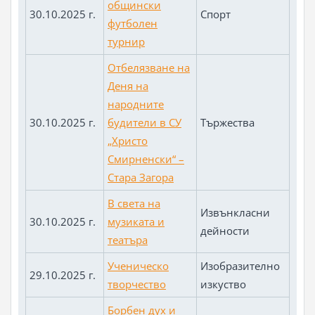
общински
30.10.2025 г.
Спорт
футболен
турнир
Отбелязване на
Деня на
народните
30.10.2025 г.
будители в СУ
Тържества
„Христо
Смирненски“ –
Стара Загора
В света на
Извънкласни
30.10.2025 г.
музиката и
дейности
театъра
Ученическо
Изобразително
29.10.2025 г.
творчество
изкуство
Борбен дух и