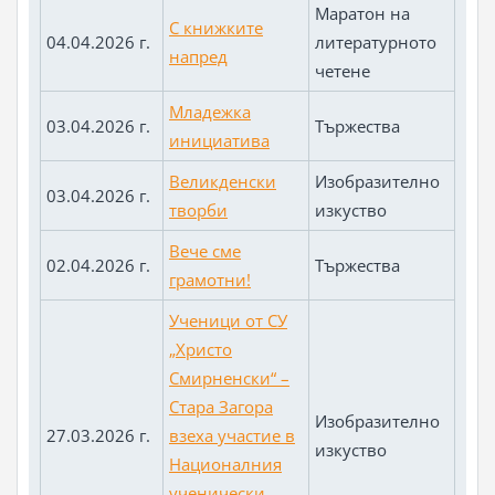
Маратон на
С книжките
04.04.2026 г.
литературното
напред
четене
Младежка
03.04.2026 г.
Тържества
инициатива
Великденски
Изобразително
03.04.2026 г.
творби
изкуство
Вече сме
02.04.2026 г.
Тържества
грамотни!
Ученици от СУ
„Христо
Смирненски“ –
Стара Загора
Изобразително
27.03.2026 г.
взеха участие в
изкуство
Националния
ученически