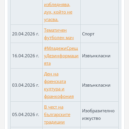
избледнява,
дух, който не
угасва.
Тематичен
20.04.2026 г.
Спорт
футболен мач
#МладежиСрещ
16.04.2026 г.
уДезинформаци
Извънкласни
ята
Ден на
френската
03.04.2026 г.
Извънкласни
култура и
франкофония
В чест на
Изобразително
05.04.2026 г.
българските
изкуство
традиции