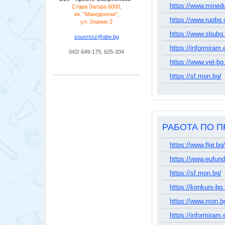
https://www.mined
Стара Загора 6000,
кв. "
Македонски
",
https://www.ruobg
ул. Знание 2
https://www.sbubg.
souxrssz@abv.bg
https://informiram.
042/ 649-175; 625-334
https://www.vet-bg
https://sf.mon.bg/
РАБОТА ПО П
https://www.flgr.bg/
https://www.eufund
https://sf.mon.bg/
https://konkurs-bg
https://www.mon.b
https://informiram.