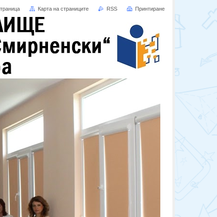
страница
Карта на страниците
RSS
Принтиране