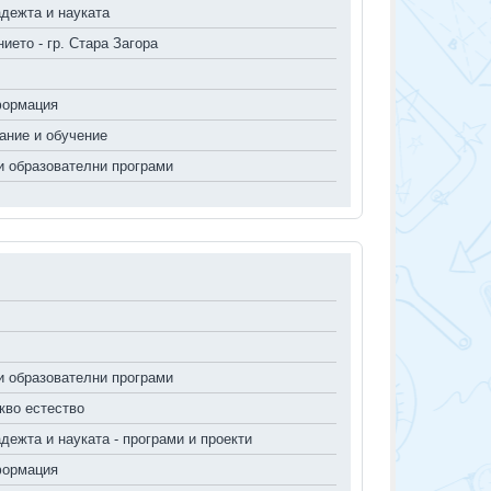
дежта и науката
ието - гр. Стара Загора
формация
ание и обучение
 образователни програми
 образователни програми
кво естество
дежта и науката - програми и проекти
формация