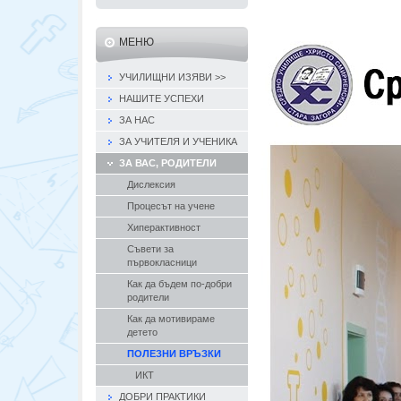
МЕНЮ
УЧИЛИЩНИ ИЗЯВИ >>
НАШИТЕ УСПЕХИ
ЗА НАС
ЗА УЧИТЕЛЯ И УЧЕНИКА
ЗА ВАС, РОДИТЕЛИ
Дислексия
Процесът на учене
Хиперактивност
Съвети за
първокласници
Как да бъдем по-добри
родители
Как да мотивираме
детето
ПОЛЕЗНИ ВРЪЗКИ
ИКТ
ДОБРИ ПРАКТИКИ