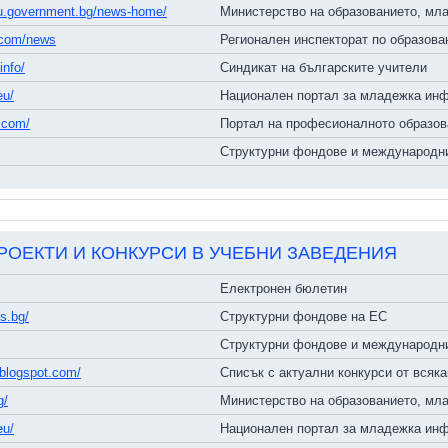
u.government.bg/news-home/
Министерство на образованието, мла
.com/news
Регионален инспекторат по образован
info/
Синдикат на българските учители
eu/
Национален портал за младежка ин
.com/
Портал на професионалното образов
Структурни фондове и международни
РОЕКТИ И КОНКУРСИ В УЧЕБНИ ЗАВЕДЕНИЯ
Електронен бюлетин
s.bg/
Структурни фондове на ЕС
Структурни фондове и международни
.blogspot.com/
Списък с актуални конкурси от всяка
g/
Министерство на образованието, мла
eu/
Национален портал за младежка ин