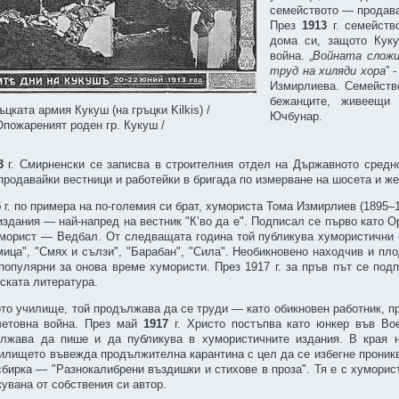
семейството — продават
През
1913
г. семейст
дома си, защото Кук
война. „
Войната сложи
труд на хиляди хора
” 
Измирлиева. Семейств
бежанците, живеещи
ъцката армия Кукуш (на гръцки Kilkis) /
Ючбунар.
Опожареният роден гр. Кукуш /
13
г. Смирненски се записва в строителния отдел на Държавното средн
продавайки вестници и работейки в бригада по измерване на шосета и ж
5
г. по примера на по-големия си брат, хумориста Тома Измирлиев (1895–
здания — най-напред на вестник "К’во да е". Подписал се първо като О
морист — Ведбал. От следващата година той публикува хумористични с
ица", "Смях и сълзи", "Барабан", "Сила". Необикновено находчив и пло
 популярни за онова време хумористи. През 1917 г. за пръв път се под
ската литература.
ото училище, той продължава да се труди — като обикновен работник, п
ветовна война. През май
1917
г. Христо постъпва като юнкер във Во
ължава да пише и да публикува в хумористичните издания. В края н
илището въвежда продължителна карантина с цел да се избегне прониква
сбирка — "Разнокалибрени въздишки и стихове в проза". Тя е с хуморис
кувана от собствения си автор.