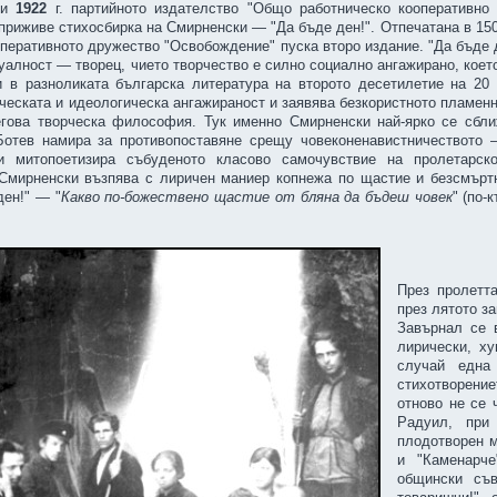
ри
1922
г. партийното издателство "Общо работническо кооперативно
приживе стихосбирка на Смирненски — "Да бъде ден!". Отпечатана в 150
оперативното дружество "Освобождение" пуска второ издание. "Да бъде 
уалност — творец, чието творчество е силно социално ангажирано, коет
и в разноликата българска литература на второто десетилетие на 20
ическата и идеологическа ангажираност и заявява безкористното пламен
егова творческа философия. Тук именно Смирненски най-ярко се сбли
 Ботев намира за противопоставяне срещу човеконенавистничеството 
ки митопоетизира събуденото класово самочувствие на пролетарс
 Смирненски възпява с лиричен маниер копнежа по щастие и безсмър
ден!" — "
Какво по-божествено щастие от бляна да бъдеш човек
" (по-
През пролетт
през лятото з
Завърнал се 
лирически, х
случай една
стихотворениет
отново не се 
Радуил, при
плодотворен м
и "Каменарче
общински съв