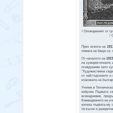
/ Опожареният от гр
/ 
През есента на
19
помага на баща си, 
От началото на
191
на хумористичните и
псевдоними като ху
"Художествена седм
от най-търсените и
класиката на българ
Ученик в Техническ
избухва Първата с
всекидневие, прод
Командването на уч
излиза първата му 
по-късно е разкрити