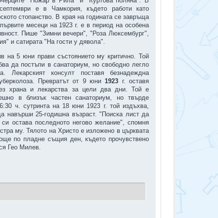
очерците "Пожар в Рила" и "Куртова поляна". В
септември е в Чамкория, където работи като
рското стопанство. В края на годината се завръща
първите месеци на 1923 г. е в период на особена
ивност. Пише "Зимни вечери", "Роза Люксембург",
я" и сатирата "На гости у дявола".
в на 5 юни прави състоянието му критично. Той
бва да постъпи в санаториум, но свободно легло
а. Лекарският консулт поставя безнадеждна
уберколоза. Превратът от 9 юни
1923
г. оставя
ез храна и лекарства за цели два дни. Той е
ешно в близък частен санаториум, но твърде
6:30 ч. сутринта на 18 юни 1923 г. той издъхва,
а навърши 25-годишна възраст. "Поиска лист да
 си остава последното негово желание", спомня
естра му. Тялото на Христо е изложено в църквата
 още по пладне същия ден, където прочувствено
ся Гео Милев.