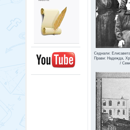
Седнали: Елисавет
Прави: Надежда, Хр
/ Сем