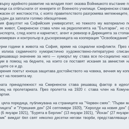
върху идейното развитие на младия поет оказва Войнишкото въстание 
ници са отблъснати от юнкерите от Военното училище. Смирненски став
жасен от жестокостта, с която правителството разгромява метежниците,
нуден да заплати голямо обезщетение.
ия факултет на Софийския университет, но тежкото му материално п
я живот, Смирненски става член на редколегията на "Българан", но с
нспорта, след което и карнетист, агент и ревизор в Дирекцията за стоп
 измервач и контрольор в дъскорезницата на кооперация "Освобождание"
бурни години в живота на София, време на социални конфликти. През 
 излиза седмичното хумористично художествено-литературно списа
решаващо значение за него — хуморът му става все по-социално насо
ии в помощ на бедните, на които се поставят искания за амнистия н
щите се и др.
орения поетът юноша защитава достойнството на човека, вечния му коп
ст на поезията му.
ната принадлежност на Смирненски става решаващ фактор в идеол
боец на пролетариата. През пролетта на 1920 г. става член на Кому
артия.
цяла поредица, публикувана на страниците на "Червен смях": "Първи май
лицата" и "Утрешния ден" (24 септември 1920), "Херолди на новия ден" 
" (6 януари 1921), "Бурята в Берлин" (13 януари 1921), "Йохан" (27 януар
ник" виждат бял свят няколко десетки негови творби, представляващи 