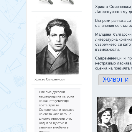
Христо Смирненски 
Литературната му д
Въпреки ранната си 
съчинения се състои
Малцина български
литературна критика
съвремието си като
възможности.
Съвременници и пр
неотразимо ласкава 
оценка на поезията 
Живот и 
Христо Смирненски
Ние сме духовни
наследници на патрона
на нашето училище,
поета Христо
Смирненски, и гледаме
на света като него - с
широко отворени очи,
жадни за щастие и
завинаги влюбени в
живота.