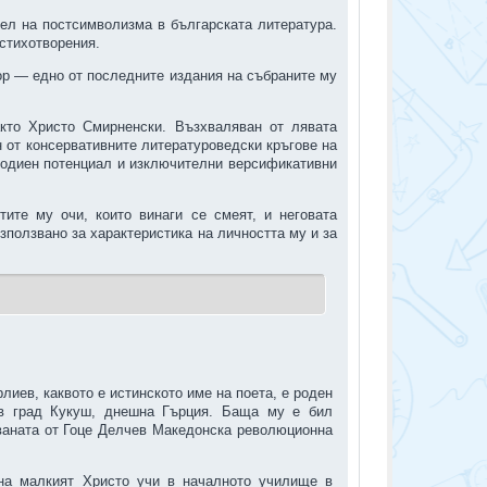
ел на постсимволизма в българската литература.
стихотворения.
тор — едно от последните издания на събраните му
кто Христо Смирненски. Възхваляван от лявата
н от консервативните литературоведски кръгове на
родиен потенциал и изключителни версификативни
ите му очи, които винаги се смеят, и неговата
зползвано за характеристика на личността му и за
иев, каквото е истинското име на поета, е роден
в град Кукуш, днешна Гърция. Баща му е бил
ваната от Гоце Делчев Македонска революционна
на малкият Христо учи в началното училище в