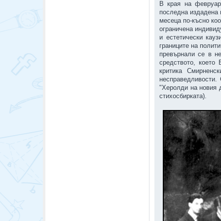
В края на февруа
последна издадена 
месеца по-късно ко
ограничена индивид
и естетически кауз
границите на полит
превърнали се в н
средството, което
критика Смирненс
несправедливости.
"Херолди на новия 
стихосбирката).