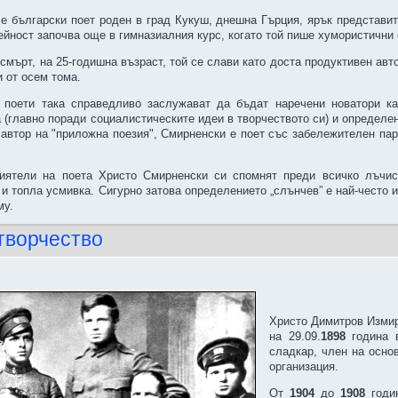
е български поет роден в град Кукуш, днешна Гърция, ярък представит
ейност започва още в гимназиалния курс, когато той пише хумористични 
смърт, на 25-годишна възраст, той се слави като доста продуктивен ав
 от осем тома.
 поети така справедливо заслужават да бъдат наречени новатори ка
 (главно поради социалистическите идеи в творчеството си) и определе
 автор на "приложна поезия", Смирненски е поет със забележителен па
иятели на поета Христо Смирненски си спомнят преди всичко лъчист
и топла усмивка. Сигурно затова определението „слънчев” е най-често и
му.
творчество
Христо Димитров Измирл
на 29.09.
1898
година 
сладкар, член на осно
организация.
От
1904
до
1908
годи