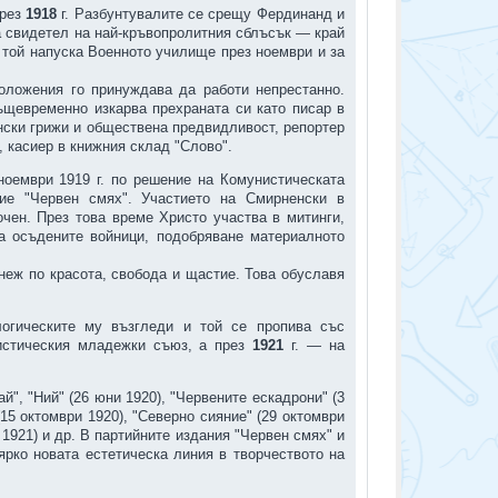
през
1918
г. Разбунтувалите се срещу Фердинанд и
а свидетел на най-кръвопролитния сблъсък — край
 той напуска Военното училище през ноември и за
оложения го принуждава да работи непрестанно.
ъщевременно изкарва прехраната си като писар в
ански грижи и обществена предвидливост, репортер
, касиер в книжния склад "Слово".
ноември 1919 г. по решение на Комунистическата
ние "Червен смях". Участието на Смирненски в
чен. През това време Христо участва в митинги,
а осъдените войници, подобряване материалното
неж по красота, свобода и щастие. Това обуславя
огическите му възгледи и той се пропива със
нистическия младежки съюз, а през
1921
г. — на
", "Ний" (26 юни 1920), "Червените ескадрони" (3
(15 октомври 1920), "Северно сияние" (29 октомври
и 1921) и др. В партийните издания "Червен смях" и
ярко новата естетическа линия в творчеството на