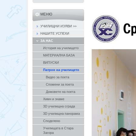
МЕНЮ
УЧИЛИЩНИ ИЗЯВИ >>
НАШИТЕ УСПЕХИ
ЗА НАС
История на училището
МАТЕРИАЛНА БАЗА
ВИПУСКИ
Патрон на училището
Видео за поета
Спомени за поета
Домовете на поета
Химн и знаме
3D училищна сграда
3D училищна панорама
Споделено
Училищата в Стара
Загора