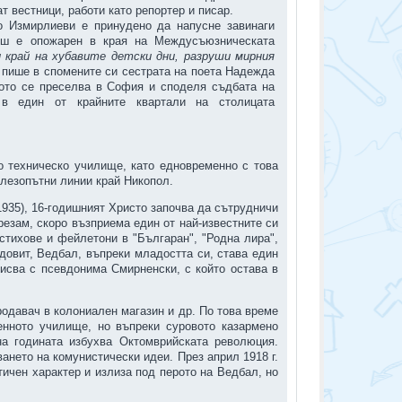
 вестници, работи като репортер и писар.
во Измирлиеви е принудено да напусне завинаги
уш е опожарен в края на Междусъюзническата
 край на хубавите детски дни, разруши мирния
- пише в спомените си сестрата на поета Надежда
ото се преселва в София и споделя съдбата на
 в един от крайните квартали на столицата
о техническо училище, като едновременно с това
елезопътни линии край Никопол.
1935), 16-годишният Христо започва да сътрудничи
резам, скоро възприема един от най-известните си
тихове и фейлетони в "Българан", "Родна лира",
довит, Ведбал, въпреки младостта си, става един
писва с псевдонима Смирненски, с който остава в
родавач в колониален магазин и др. По това време
енното училище, но въпреки суровото казармено
а годината избухва Октомврийската революция.
нето на комунистически идеи. През април 1918 г.
тичен характер и излиза под перото на Ведбал, но