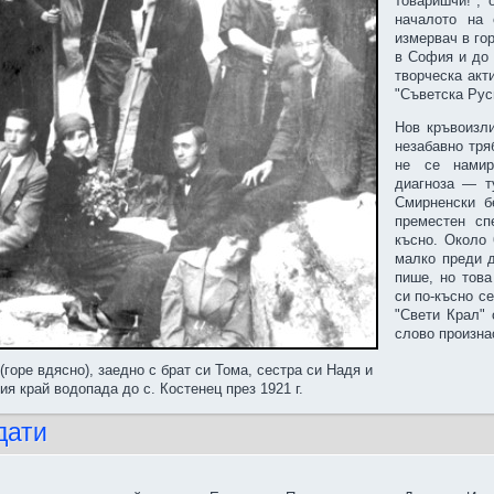
товаришчи!", 
началото на 
измервач в го
в София и до 
творческа акт
"Съветска Руси
Нов кръвоизли
незабавно тря
не се намир
диагноза — т
Смирненски б
преместен сп
късно. Около 
малко преди д
пише, но това
си по-късно с
"Свети Крал"
слово произна
горе вдясно), заедно с брат си Тома, сестра си Надя и
ия край водопада до с. Костенец през 1921 г.
дати