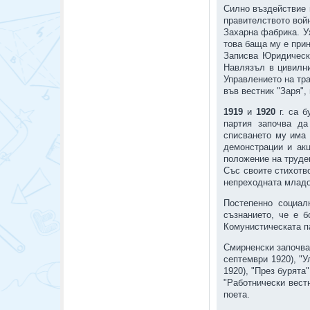
Силно въздействие 
правителството вой
Захарна фабрика. У
това баща му е при
Записва Юридическ
Навлязъл в цивилни
Управлението на тра
във вестник "Заря",
1919
и
1920
г. са 
партия започва да
списването му има 
демонстрации и акц
положение на труде
Със своите стихотв
непреходната младо
Постепенно социал
съзнанието, че е 
Комунистическата п
Смирненски започва 
септември 1920), "У
1920), "През бурята
"Работнически вест
поета.