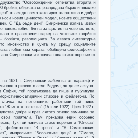
 дружество "Освобождение" отпечатва втората и
0 бройки, сбирката се разпродава бързо и няколко
ден!" въвежда поета като ярко талантлива и добре
о носи новия ценностен модел, новите обществени
 век. С "Да бъде ден!" Смирненски излиза извън
но човеколюбие, бляна за щастие на човечеството,
жава с нравствения заряд на Ботевите творби и
— борбата, революцията. За лявата литературна
кото мнозинство и бунта му срещу социалните
тната любов към хората, обобщени философски в
късно Смирненски изключва това стихотворение от
а на 1921 г. Смирненски заболява от паратиф и
аминава в рилското село Радуил, за да се лекува.
в София, той продължава да пише и публикува
умористично-сатирични стихове и фейлетони. По
 стачка на тютюневите работници той пише
о "Жълтата гостенка" (15 юли 1922). През 1922 г.
чувства добре и през лятото отново заминава за
 свои приятели. Там прекарва един особено
есец. Тук той написва стихотворенията "Юноша"
", фейлетоните "В трена" и "В Самоковския
ет", импресиите "Босоногите деца" и "Смело,