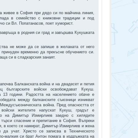
а живее в София при дядо си по майчина линия,
опада в семейство с книжовни традиции и под
чо си Вл. Попатанасов, поет хуморист.
е завръща в родния си град и завършва Кукушката
ства не може да се запише в желаната от него
 принуден временно да прекъсне обучението си.
аща си в сладкарския занаят.
 започва Балканската война и на двадесет и петия
 българските войски освобождават Кукуш.
 13 години. Радостта на населението обаче е
победата между балканските съюзници изникват
 Междусъюзническата война. Пред опасността от
 войски жителите напускат Кукуш, градът е
то на Димитър Измирлиев заедно с хилядите
 търси спасение и препитание в София. Въпреки
я, в което се намират, Димитър Измирлиев и жена
 да учат. Христо се записва в Техническото
по-малкия си брат Антон помага в издръжката на