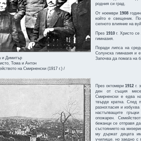
родния си град.
От ноември
1908
годин
който е свещеник. П
силното влияние на вуй
През
1910
г. Христо с
гимназия.
Поради липса на сред
Солунска гимназия и е
а и Димитър
Започва да помага на б
исто, Тома и Антон
ейството на Смирненски (1917 г.) /
През октомври
1912
г.
ден от същия месец
Смирненски е едва на
твърде кратка. След 
разногласия и избухва
настъпващите гръцки
опожарен. Семейство
бежанци се отправя да
състоянието на мизери
му държат децата им
училище, но заедно с 