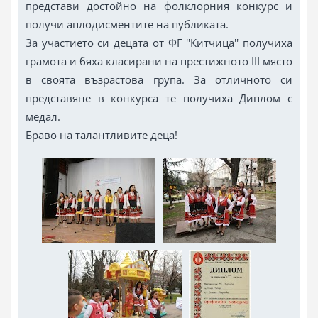
представи достойно на фолклорния конкурс и
получи аплодисментите на публиката.
За участието си децата от ФГ ''Китчица'' получиха
грамота и бяха класирани на престижното III място
в своята възрастова група. За отличното си
представяне в конкурса те получиха Диплом с
медал.
Браво на талантливите деца!