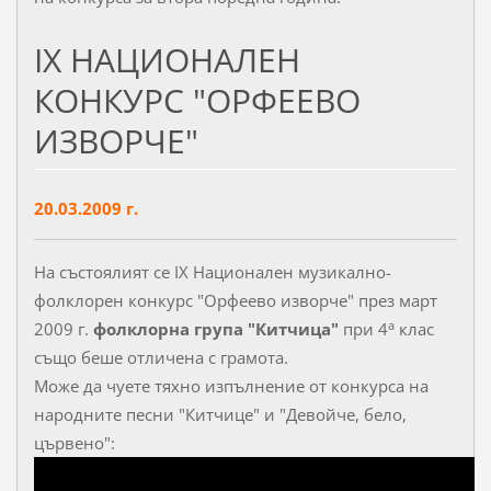
IX НАЦИОНАЛЕН
КОНКУРС "ОРФЕЕВО
ИЗВОРЧЕ"
20.03.2009 г.
На състоялият се IX Национален музикално-
фолклорен конкурс "Орфеево изворче" през март
а
2009 г.
фолклорна група "Китчица"
при 4
клас
също беше отличена с грамота.
Може да чуете тяхно изпълнение от конкурса на
народните песни "Китчице" и "Девойче, бело,
цървено":