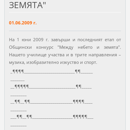
ЗЕМЯТА"
01.06.2009 г.
На 1 юни 2009 г. завърши и последният етап от
Общински конкурс "Между небето и земята".
Нашето училище участва и в трите направления –
музика, изобразително изкуство и спорт.
_¶¶¶¶_________________________¶¶______
_______
__¶¶¶¶¶_______________________¶¶_____
________
__¶¶__¶¶_____________________¶¶¶¶____
________
___¶¶__¶¶____________________¶¶¶¶¶___
________