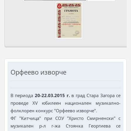
Орфеево изворче
В периода
20-22.03.2015 г.
в град Стара Загора се
проведе XV юбилеен национален музикално-
фолклорен конкурс "Орфеево изворче".
ФГ "Китчица" при СОУ "Христо Смирненски" с
музикален р-л г-жа Стоянка Георгиева се