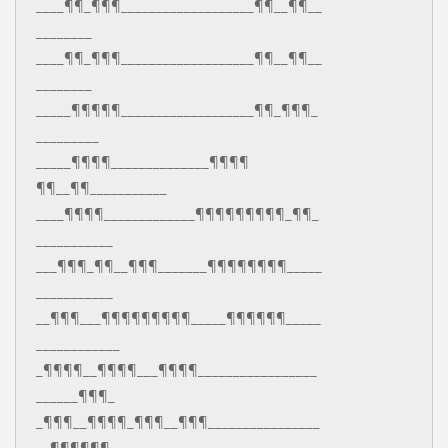
____¶¶_¶¶¶___________________¶¶__¶¶__
________
____¶¶_¶¶¶___________________¶¶__¶¶__
________
_____¶¶¶¶¶___________________¶¶_¶¶¶_
_________
_____¶¶¶¶______________¶¶¶¶
¶¶__¶¶___________
____¶¶¶¶_____________¶¶¶¶¶¶¶¶¶_¶¶_
___________
___¶¶¶_¶¶__¶¶¶_______¶¶¶¶¶¶¶¶_____
___________
__¶¶¶___¶¶¶¶¶¶¶¶¶_____¶¶¶¶¶¶_____
____________
_¶¶¶¶__¶¶¶¶___¶¶¶¶_________________
______¶¶¶_
_¶¶¶__¶¶¶¶_¶¶¶__¶¶¶________________
__¶¶¶¶¶¶__