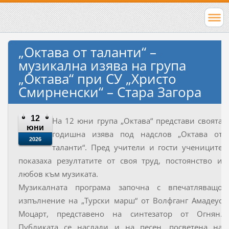
„Октава от таланти“ –
музикална изява на група
„Октава“ при СУ „Христо
Смирненски“ – Стара Загорa
12
На 12 юни група „Октава“ представи своята
юни
годишна изява под надслов „Октава от
2026
таланти“. Пред учители и гости учениците
показаха резултатите от своя труд, постоянство и
любов към музиката.
Музикалната програма започна с впечатляващо
изпълнение на „Турски марш“ от Волфганг Амадеус
Моцарт, представено на синтезатор от Огнян.
Публиката се наслади и на песен, посветена на