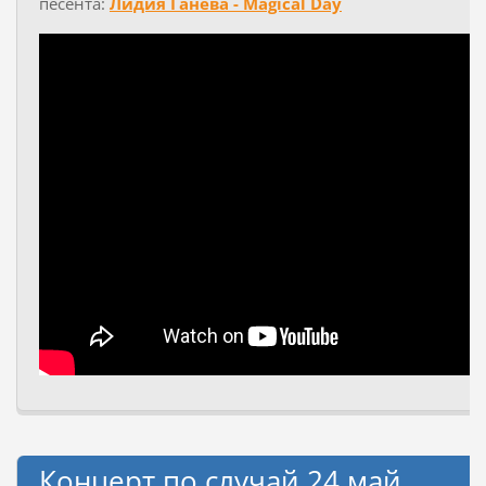
песента:
Лидия Ганева - Magical Day
Концерт по случай 24 май