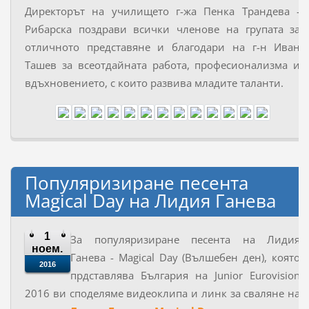
Директорът на училището г-жа Пенка Трандева -
Рибарска поздрави всички членове на групата за
отличното представяне и благодари на г-н Иван
Ташев за всеотдайната работа, професионализма и
вдъхновението, с които развива младите таланти.
Популяризиране песента
Magical Day на Лидия Ганева
1
За популяризиране песента на Лидия
ноем.
Ганева - Magical Day (Вълшебен ден), която
2016
прдставлява България на Junior Eurovision
2016 ви споделяме видеоклипа и линк за сваляне на