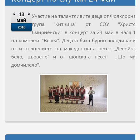
13
Участие на талантливите деца от Фолклорна
май
група "Китчица" от СОУ "Христо
2016
Смирненски" в концерт за 24 май в Зала 1
на комплекс "Верея". Децата бяха бурно аплодирани
от изпълнението на македонската песен „Девойче
бело, цървено“ и от шопската песен „Що ми
домчилело“.