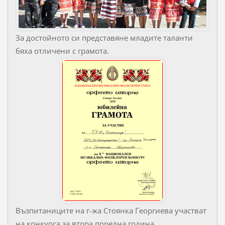
За достойното си представяне младите таланти
бяха отличени с грамота.
Възпитаниците на г-жа Стоянка Георгиева участват
на конкурса за втора поредна година.