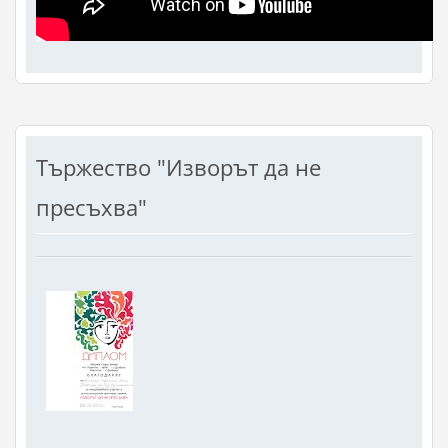
Тържество "Изворът да не
пресъхва"