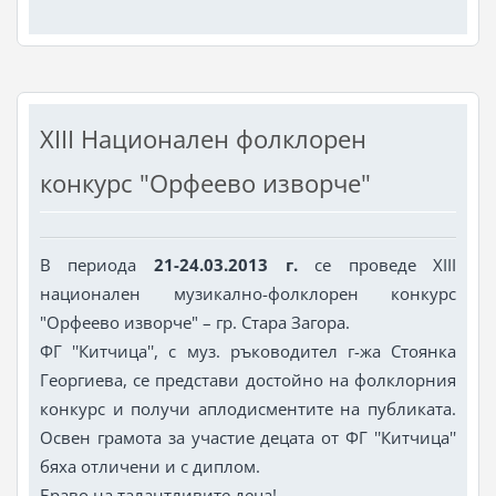
XIII Национален фолклорен
конкурс "Орфеево изворче"
В периода
21-24.03.2013 г.
се проведе XIII
национален музикално-фолклорен конкурс
"Орфеево изворче" – гр. Стара Загора.
ФГ ''Китчица'', с муз. ръководител г-жа Стоянка
Георгиева, се представи достойно на фолклорния
конкурс и получи аплодисментите на публиката.
Освен грамота за участие децата от ФГ ''Китчица''
бяха отличени и с диплом.
Браво на талантливите деца!