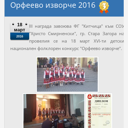
Орфеево изворче 2016
18
III награда завоюва ФГ "Китчица" към СОУ
март
"Христо Смирненски", гр. Стара Загора на
2016
провелия се на 18 март XVI-ти детски
национален фолклорен конкурс "Орфеево изворче".