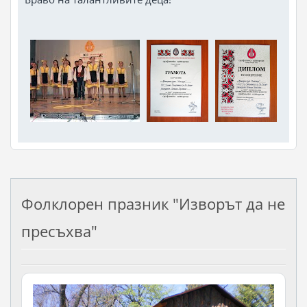
Фолклорен празник "Изворът да не
пресъхва"