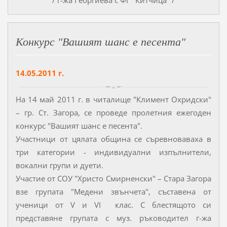
/ г-жа Георгиева с ФГ "Китчица" /
Конкурс "Вашият шанс е песента"
14.05.2011 г.
На 14 май 2011 г. в читалище "Климент Охридски"
– гр. Ст. Загора, се проведе пролетния ежегоден
конкурс "Вашият шанс е песента".
Участници от цялата община се съревноваваха в
три категории - индивидуални изпълнители,
вокални групи и дуети.
Участие от СОУ "Христо Смирненски" – Стара Загора
взе групата "Медени звънчета", съставена от
ученици от V и VI клас. С блестящото си
представяне групата с муз. ръководител г-жа