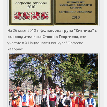
На 26 март 2010 г.
фолклорна група "Китчица" с
ръководител г-жа Стоянка Георгиева
, взе
участие в X Национален конкурс "Орфеево
изворче".