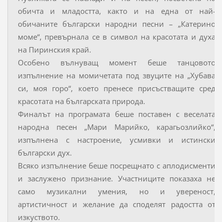
обичта и младостта, както и на една от най-
обичаните български народни песни – „Катерино
моме“, превърнала се в символ на красотата и духа
на Пиринския край.
Особено вълнуващ момент беше танцовото
изпълнение на момичетата под звуците на „Хубава
си, моя горо“, което пренесе присъстващите сред
красотата на българската природа.
Финалът на програмата беше поставен с веселата
народна песен „Мари Марийко, карагьозлийко“,
изпълнена с настроение, усмивки и истински
български дух.
Всяко изпълнение беше посрещнато с аплодисменти
и заслужено признание. Участниците показаха не
само музикални умения, но и увереност,
артистичност и желание да споделят радостта от
изкуството.