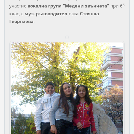
б
участие
вокална група "Медени звънчета"
при 6
клас, с
муз. ръководител г-жа Стоянка
Георгиева
.