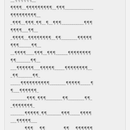
¶¶¶¶__¶¶¶¶¶¶¶¶¶__¶¶¶______________
¶¶¶¶¶¶¶¶¶__
_¶¶¶__¶¶¶_¶¶__¶__¶¶¶___________¶¶¶
¶¶¶¶___¶¶__
_¶¶¶¶__¶¶¶¶¶¶¶¶__¶¶________¶¶¶¶¶
¶¶¶______¶¶__
__¶¶¶¶____¶¶¶__¶¶¶______¶¶¶¶¶¶¶¶
¶¶_______¶¶__
___¶¶¶¶¶¶___¶¶¶¶¶_____¶¶¶¶¶¶¶¶__
_¶¶_______¶¶_
_____¶¶¶¶¶¶¶¶¶¶________¶¶¶¶¶_____¶
¶___¶¶¶¶¶¶_
________¶¶¶_¶¶¶________¶¶________¶¶_
_¶¶¶¶¶¶¶_
_______¶¶¶¶¶_¶¶_______¶¶¶_____¶¶¶¶
___¶¶¶¶¶___
_______¶¶¶___¶¶_________¶¶___¶¶¶¶¶¶