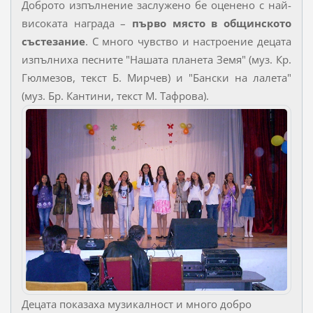
Доброто изпълнение заслужено бе оценено с най-
високата награда –
първо място в общинското
състезание
. С много чувство и настроение децата
изпълниха песните "Нашата планета Земя" (муз. Кр.
Гюлмезов, текст Б. Мирчев) и "Бански на лалета"
(муз. Бр. Кантини, текст М. Тафрова).
Децата показаха музикалност и много добро