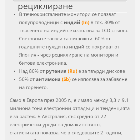
рециклиране
В течнокристалните монитори се ползват
полупроводници с
индий
(In)
в тях. 80% от
търсенето на индий се използва за LCD стъкло.
Световните запаси са нищожни. 60% от
годишните нужди на индий се покриват от
Япония - чрез рециклиране на монитори и
битова електроника.
Над 80% от
рутения
(Ru)
е за твърди дискове
50% от
антимона
(Sb)
се използва за забавяне
на горенето.
Само в Европа през 2005 г., е имало между 8,3 и 9,1
милиона тона електронни отпадъци и тенденцията
е за растеж. В Австралия, със средно от 22
електрически уреди на домакинството,
статистиката показва, че в следващите 2 години,