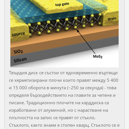
Твърдия диск се състои от едновременно въртящи
се херметизирани плочи които правят между 5 400
и 15 000 оборота в минута (~250 за секунда) - това
определя бързодействието на главите за четене и
писане. Традиционно плочите на харддиска са
изработвани от алуминий, но с нарастване на
плътността на запис се правят от стъкло.
Стъклото, както знаем е стопен кварц. Стъклото се е