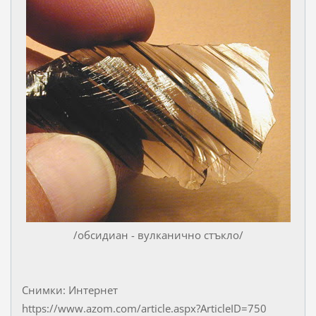
/обсидиан - вулканично стъкло/
Снимки: Интернет
https://www.azom.com/article.aspx?ArticleID=750