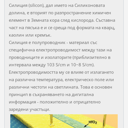
Силиция (silicon), дал името на Силиконовата
долина, е вторият по разпространение химичен
елемент в Земната кора след кислорода. Съставна
част на пясъка е и се среща под формата на кварц,
каолин или кремък.
Силиция е полупроводник - материал със
специфична електропроводимост между тази на
проводниците и изолаторите (приблизително в
интервала между 103 S/cm и 10−8 S/cm).
Електропроводимостта му се влияе от излагането
на различна температура, електрическо поле или
различни честоти на светлината. Това е основен
принцип в съхраняването на дигитална
информация - положително и отрицателно
заредени участъци.