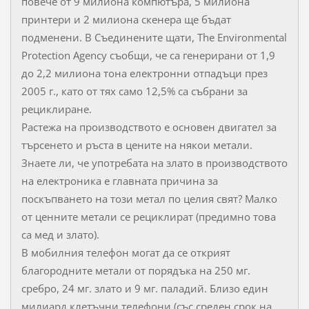
повече от 9 милиона компютъра, 5 милиона
принтери и 2 милиона скенера ще бъдат
подменени. В Съединените щати, The Environmental
Protection Agency съобщи, че са генерирани от 1,9
до 2,2 милиона тона електронни отпадъци през
2005 г., като от тях само 12,5% са събрани за
рециклиране.
Растежа на производството е основен двигател за
търсенето и ръста в цените на някои метали.
Знаете ли, че употребата на злато в производството
на електроника е главната причина за
поскъпването на този метал по целия свят? Малко
от ценните метали се рециклират (предимно това
са мед и злато).
В мобилния телефон могат да се открият
благородните метали от порядъка на 250 мг.
сребро, 24 мг. злато и 9 мг. паладий. Близо един
милиард клетъчни телефони (със среден срок на