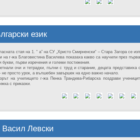
лгарски език
ласната стая на 1. “ а” на СУ „Христо Смирненски“ – Стара Загора се из
и на г-жа Благовестина Василева показаха какво са научили през първа
и букви, първи изречения и големи постижения.
етнали очи и тетрадки, пълни с труд и старание, децата представиха с
– не просто урок, а вълшебен завършек на едно важно начало.
орът на училището г-жа Пенка Трандева-Рибарска поздрави ученици
ижка с приказки.
 Васил Левски