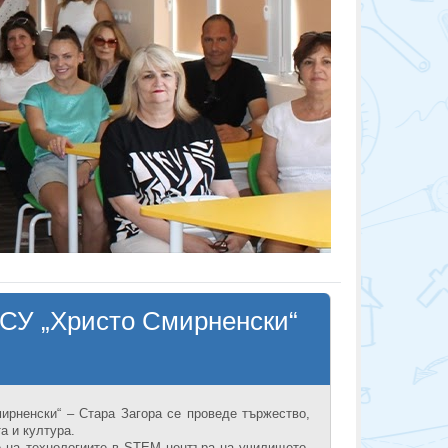
 СУ „Христо Смирненски“
ирненски“ – Стара Загора се проведе тържество,
а и култура.
е на технологиите в STEM центъра на училището,