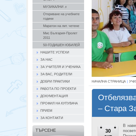
МУЗИКАЛНИ ♬
Откриване на учебните
години
Маратон на лит. четене
Мис България-Пролет
2011
50-ГОДИШЕН ЮБИЛЕЙ
НАШИТЕ УСПЕХИ
ЗА НАС
ЗА УЧИТЕЛЯ И УЧЕНИКА
ЗА ВАС, РОДИТЕЛИ
ДОБРИ ПРАКТИКИ
НАЧАЛНА СТРАНИЦА
|
УЧИ
РАБОТА ПО ПРОЕКТИ
Отбелязва
ДОКУМЕНТАЦИЯ
ПРОФИЛ НА КУПУВАЧА
– Стара З
ПРИЕМ
ЗА КОНТАКТИ
В наве
ТЪРСЕНЕ
30
посвет
Празни