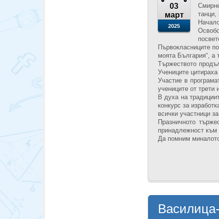
03
Смирне
танци,
март
Начал
2025
Освобо
посвет
Първокласниците поз
моята България“, а 
Тържеството продъл
Учениците цитираха 
Участие в програма
учениците от трети 
В духа на традиции
конкурс за изработк
всички участници за
Празничното търже
принадлежност към 
Да помним миналото
Василица-