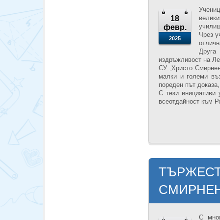
Учениц
18
велики
училищ
февр.
Чрез у
2025
отличн
Друга 
издръжливост на Лев
СУ „Христо Смирнен
малки и големи въ
пореден път доказа
С тези инициативи 
всеотдайност към Р
ТЪРЖЕСТ
СМИРНЕН
С мно