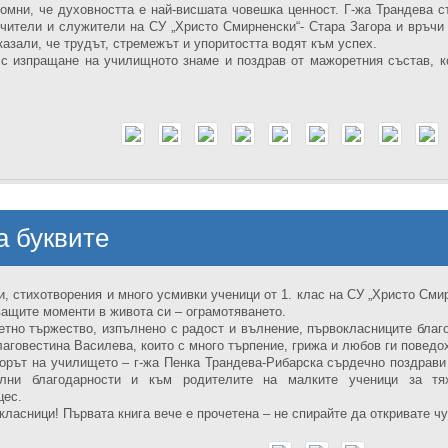
помни, че духовността е най-висшата човешка ценност. Г-жа Трандева 
учители и служители на СУ „Христо Смирненски“- Стара Загора и връчи 
казали, че трудът, стремежът и упоритостта водят към успех.
с изпращане на училищното знаме и поздрав от мажоретния състав, ко
а буквите
и, стихотворения и много усмивки ученици от 1. клас на СУ „Христо Сми
ащите моменти в живота си – ограмотяването.
етно тържество, изпълнено с радост и вълнение, първокласниците благо
лаговестина Василева, които с много търпение, грижа и любов ги поведох
орът на училището – г-жа Пенка Трандева-Рибарска сърдечно поздрави 
ални благодарности и към родителите на малките ученици за т
цес.
ласници! Първата книга вече е прочетена – не спирайте да откривате чу