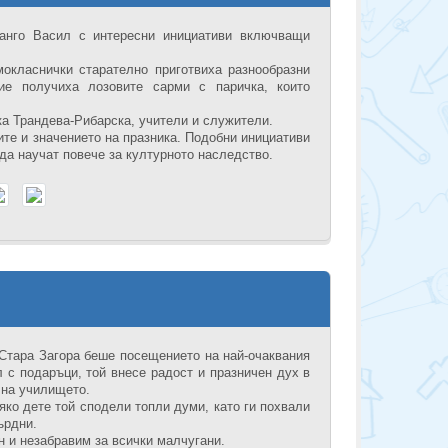
Банго Васил с интересни инициативи включващи
окласнички старателно приготвиха разнообразни
ие получиха лозовите сарми с паричка, които
ка Трандева-Рибарска, учители и служители.
ите и значението на празника. Подобни инициативи
да научат повече за културното наследство.
 Стара Загора беше посещението на най-очаквания
 с подаръци, той внесе радост и празничен дух в
 на училището.
яко дете той сподели топли думи, като ги похвали
ърдни.
 и незабравим за всички малчугани.