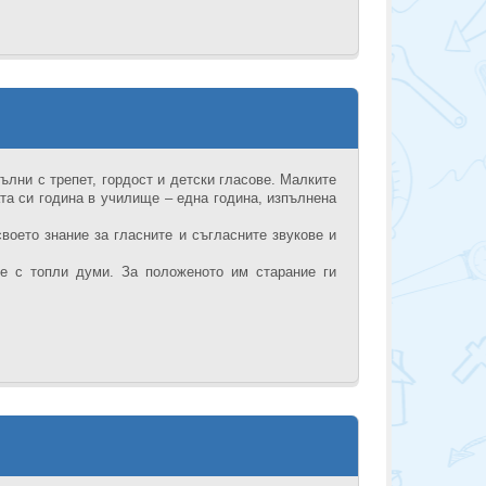
пълни с трепет, гордост и детски гласове. Малките
та си година в училище – една година, изпълнена
воето знание за гласните и съгласните звукове и
те с топли думи. За положеното им старание ги