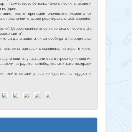
арт. Тържеството бе изпълнено с песни, стихове и
а история.
нтация, която припомни значимите моменти от
и от различни класове рецитираха стихотворения,
етно“. Второкласниците се включиха с песента „За
майко свята“.
ито са дали живота си за свободата на родината.
а празникът завърши с емоционално хоро, в което
 на учениците, участвали във вътрешноучилищния
а връчи наградите на победителите, като поздрави
е, който остави у всички чувство на гордост и