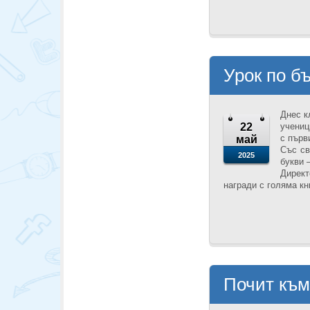
Урок по бъ
Днес к
22
учениц
с първ
май
Със св
2025
букви 
Директ
награди с голяма кн
Почит към