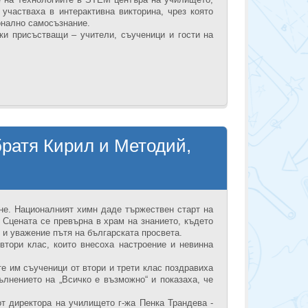
 участваха в интерактивна викторина, чрез която
ионално самосъзнание.
ки присъстващи – учители, съученици и гости на
братя Кирил и Методий,
ане. Националният химн даде тържествен старт на
 Сцената се превърна в храм на знанието, където
 и уважение пътя на българската просвета.
 втори клас, които внесоха настроение и невинна
е им съученици от втори и трети клас поздравиха
ълнението на „Всичко е възможно“ и показаха, че
от директора на училището г-жа Пенка Трандeва -