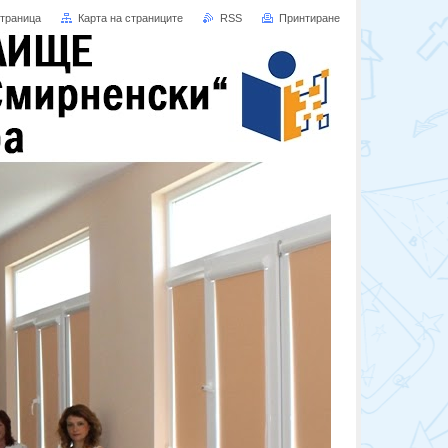
страница
Карта на страниците
RSS
Принтиране