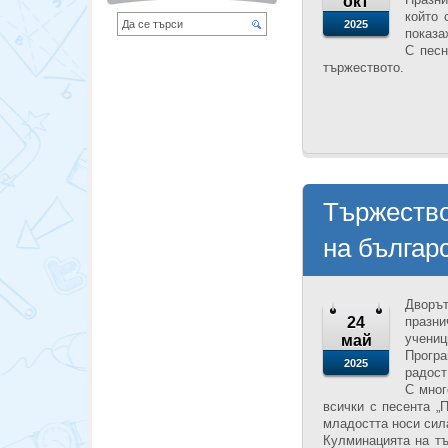
окт
който 
2025
показа
С песн
тържеството.
Тържество
на българс
Дворът
24
празни
учениц
май
Програ
2025
радост
С мног
всички с песента „
младостта носи сил
Кулминацията на тъ