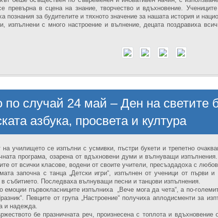
се превърна в сцена на знание, творчество и вдъхновение. Учениците
ха познания за будителите и тяхното значение за нашата история и нац
и, изпълнени с много настроение и вълнение, децата поздравиха всич
 по случай 24 май – Ден на светите 
ката азбука, просвета и култура
 на училището се изпълни с усмивки, пъстри букети и трепетно очакв
чната програма, озарена от вдъхновени думи и вълнуващи изпълнения.
ите от всички класове, водени от своите учители, пресъздадоха с любов
мата започна с танца „Детски игри“, изпълнен от ученици от първи и
 в събитието. Последваха вълнуващи песни и танцови изпълнения.
о емоции първокласниците изпълниха „Вече мога да чета“, а по-големит
Празник“. Певците от група „Настроение“ получиха аплодисменти за изп
а и надежда.
ржеството бе празничната реч, произнесена с топлота и вдъхновение 