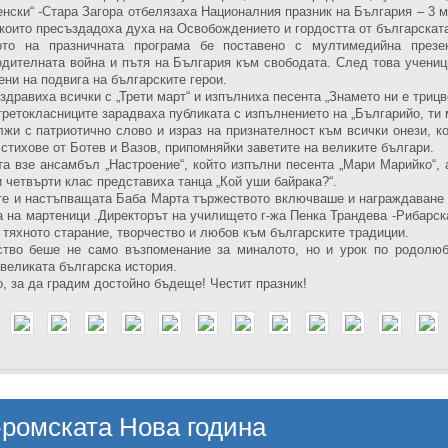
нски“ -Стара Загора отбелязаха Националния празник на България – 3 м
 които пресъздадоха духа на Освобождението и гордостта от българскат
ото на празничната програма бе поставено с мултимедийна презе
дителната война и пътя на България към свободата. След това учениц
ени на подвига на българските герои.
дравиха всички с „Трети март“ и изпълниха песента „Знамето ни е трицв
третокласниците зарадваха публиката с изпълнението на „Българийо, ти 
жи с патриотично слово и израз на признателност към всички онези, ко
стихове от Ботев и Вазов, припомняйки заветите на великите българи.
та взе ансамбъл „Настроение“, който изпълни песента „Мари Марийко“, 
и четвърти клас представиха танца „Кой уши байрака?“.
те и настъпващата Баба Марта тържеството включваше и награждаване
а на мартеници .Директорът на училището г-жа Пенка Трандева -Рибарск
 тяхното старание, творчество и любов към българските традиции.
ство беше не само възпоменание за миналото, но и урок по родолюби
великата българска история.
, за да градим достойно бъдеще! Честит празник!
ромската Нова година