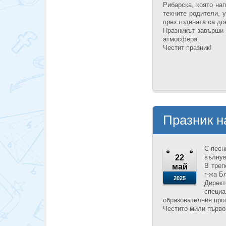
Рибарска, която на
техните родители, 
през годината са до
Празникът завърши 
атмосфера.
Честит празник!
Празник н
С песн
22
вълнув
В треп
май
г-жа Б
2025
Директ
специ
образователния про
Честито мили първок