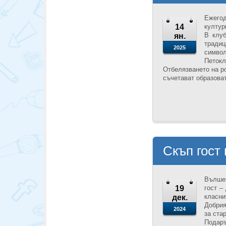
Ежегод
14
култур
В клуб
ян.
тради
2025
символ
Петокл
Отбелязването на р
съчетават образоват
Скъп гост
Вълшеб
19
гост –
класни
дек.
Добрия
2024
за ста
Подаръ