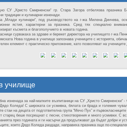
но СУ „Христо Смирненски“ гр. Стара Загора отбелязва празника 
ни традиции и кулинарни изненади.
а „Млади кулинари“, под ръководството на г-жа Милена Динчева, осм
ционни ястия, характерни за празника. Сред тях специално вниман
изират късмета и благополучието в новата година.
асници сурвакаха за здраве и берекет директора на училището г-жа Пен
омската Нова година в училище запознава учениците с историята, обича
елен елемент с практическо приложение, като позволяват на учениците 
 в училище
на изненада за най-малките възпитаници на СУ „Христо Смирненски“ -
 Дядо Коледа! С широката си усмивка, бялата си брада и големия чувал
те стаи на децата от подготвителна група “Мечо Пух” и първокласниците
т старец беше посрещнат с песни, стихотворения и много усмивки. С вс
ранията през годината и ги насърчи да продължават да бъдат добри и ус
ците, които Дядо Коледа раздаде, направиха празника още по-специален