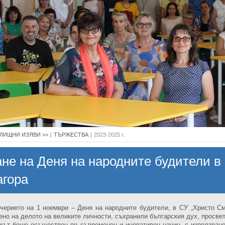
ЛИЩНИ ИЗЯВИ >>
|
ТЪРЖЕСТВА
|
2023-2025 г.
не на Деня на народните будители в
агора
черието на 1 ноември – Деня на народните будители, в СУ „Христо См
ено на делото на великите личности, съхранили българския дух, просвет
кът беше осъществен по съвременен и иновативен начин, с използван