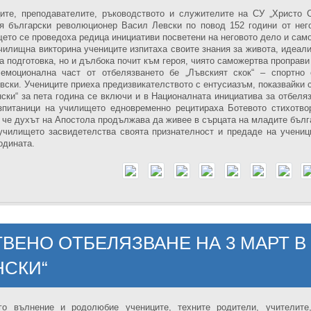
ите, преподавателите, ръководството и служителите на СУ „Христо 
я български революционер Васил Левски по повод 152 години от него
ето се проведоха редица инициативи посветени на неговото дело и сам
чилищна викторина учениците изпитаха своите знания за живота, идеали
а подготовка, но и дълбока почит към героя, чиято саможертва проправи
емоционална част от отбелязването бе „Лъвският скок“ – спортно
ски. Учениците приеха предизвикателството с ентусиазъм, показвайки с
ски“ за пета година се включи и в Националната инициатива за отбеляз
зпитаници на училището едновременно рецитираха Ботевото стихотвор
, че духът на Апостола продължава да живее в сърцата на младите бълг
училището засвидетелства своята признателност и предаде на ученици
одината.
ВЕНО ОТБЕЛЯЗВАНЕ НА 3 МАРТ В 
СКИ“
го вълнение и родолюбие учениците, техните родители, учителите