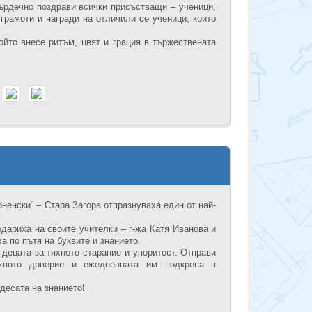
сърдечно поздрави всички присъстващи – ученици,
грамоти и награди на отличили се ученици, които
йто внесе ритъм, цвят и грация в тържествената
рненски“ – Стара Загора отпразнуваха един от най-
дариха на своите учителки – г-жа Катя Иванова и
а по пътя на буквите и знанието.
децата за тяхното старание и упоритост. Отправи
яхното доверие и ежедневната им подкрепа в
десата на знанието!