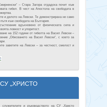
Смирненски“ – Стара Загора отдадоха почит към
вата гибел. В чест на Апостола на свободата в
ожертва.
те и делото на Левски. Те демонстрираха не само
 пътя към свободата на България.
 състезание вдъхновено от физическата сила и
воята ловкост и упоритост.
ване на 152 години от гибелта на Васил Левски –
ение „Обесването на Васил Левски“, с което за
ари.
те заветите на Левски – за честност, смелост и
СУ „ХРИСТО
, служителите и ръководството на СУ „Христо